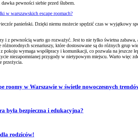
a dawka pewności siebie przed ślubem.
adki w warszawskich escape roomach?
eczór panieński. Dzięki niemu możecie spędzić czas w wyjątkowy spo
y i z pewnością warto go rozważyć. Jest to nie tylko świetna zabawa, 
 różnorodnych scenariuszy, które dostosowane są do różnych grup w
 z pokoju wymaga współpracy i komunikacji, co pozwala na jeszcze le
eżycie niezapomnianej przygody w nietypowym miejscu. Warto więc zde
e przeżycia.
pe roomy w Warszawie w świetle nowoczesnych trendó
gra była bezpieczna i edukacyjna?
dla rodziców!