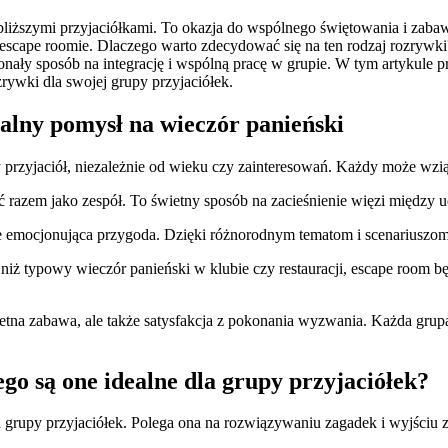
bliższymi przyjaciółkami. To okazja do wspólnego świętowania i zab
 escape roomie. Dlaczego warto zdecydować się na ten rodzaj rozrywk
onały sposób na integrację i wspólną pracę w grupie. W tym artykule
ywki dla swojej grupy przyjaciółek.
ealny pomysł na wieczór panieński
y przyjaciół, niezależnie od wieku czy zainteresowań. Każdy może wzi
ać razem jako zespół. To świetny sposób na zacieśnienie więzi między 
że emocjonująca przygoda. Dzięki różnorodnym tematom i scenariuszom
o niż typowy wieczór panieński w klubie czy restauracji, escape room 
ietna zabawa, ale także satysfakcja z pokonania wyzwania. Każda gru
ego są one idealne dla grupy przyjaciółek?
dla grupy przyjaciółek. Polega ona na rozwiązywaniu zagadek i wyjści