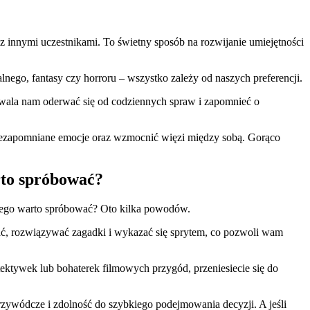
 innymi uczestnikami. To świetny sposób na rozwijanie umiejętności
nego, fantasy czy horroru – wszystko zależy od naszych preferencji.
wala nam oderwać się od codziennych spraw i zapomnieć o
iezapomniane emocje oraz wzmocnić więzi między sobą. Gorąco
rto spróbować?
czego warto spróbować? Oto kilka powodów.
wać, rozwiązywać zagadki i wykazać się sprytem, co pozwoli wam
tektywek lub bohaterek filmowych przygód, przeniesiecie się do
rzywódcze i zdolność do szybkiego podejmowania decyzji. A jeśli