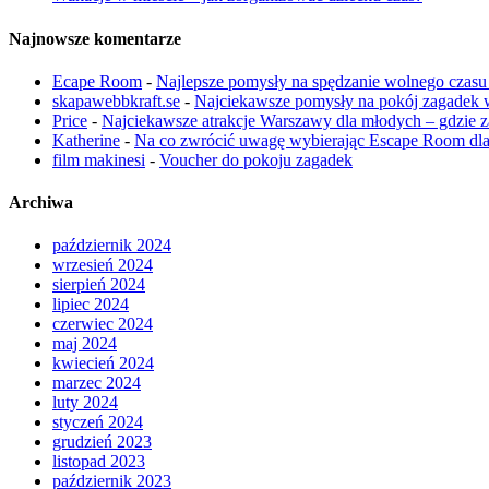
Najnowsze komentarze
Ecape Room
-
Najlepsze pomysły na spędzanie wolnego czasu –
skapawebbkraft.se
-
Najciekawsze pomysły na pokój zagadek
Price
-
Najciekawsze atrakcje Warszawy dla młodych – gdzie za
Katherine
-
Na co zwrócić uwagę wybierając Escape Room dla 
film makinesi
-
Voucher do pokoju zagadek
Archiwa
październik 2024
wrzesień 2024
sierpień 2024
lipiec 2024
czerwiec 2024
maj 2024
kwiecień 2024
marzec 2024
luty 2024
styczeń 2024
grudzień 2023
listopad 2023
październik 2023