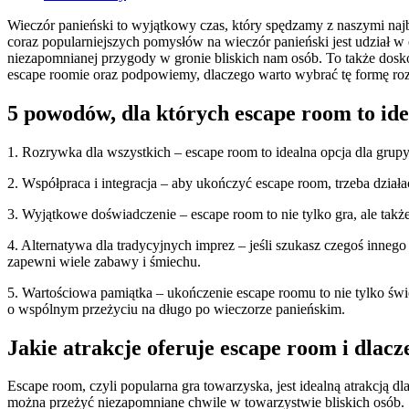
Wieczór panieński to wyjątkowy czas, który spędzamy z naszymi naj
coraz popularniejszych pomysłów na wieczór panieński jest udział w
niezapomnianej przygody w gronie bliskich nam osób. To także dosk
escape roomie oraz podpowiemy, dlaczego warto wybrać tę formę rozr
5 powodów, dla których escape room to id
1. Rozrywka dla wszystkich – escape room to idealna opcja dla grup
2. Współpraca i integracja – aby ukończyć escape room, trzeba dział
3. Wyjątkowe doświadczenie – escape room to nie tylko gra, ale tak
4. Alternatywa dla tradycyjnych imprez – jeśli szukasz czegoś inneg
zapewni wiele zabawy i śmiechu.
5. Wartościowa pamiątka – ukończenie escape roomu to nie tylko św
o wspólnym przeżyciu na długo po wieczorze panieńskim.
Jakie atrakcje oferuje escape room i dlacz
Escape room, czyli popularna gra towarzyska, jest idealną atrakcją 
można przeżyć niezapomniane chwile w towarzystwie bliskich osób.