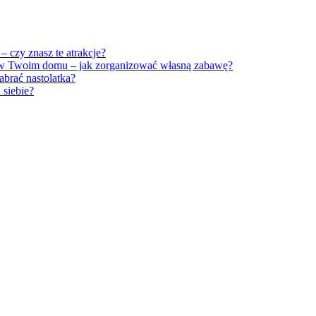
 czy znasz te atrakcje?
 w Twoim domu – jak zorganizować własną zabawę?
brać nastolatka?
siebie?