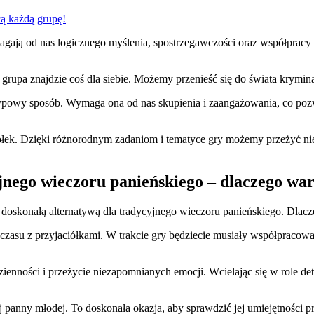
cą każdą grupę!
gają od nas logicznego myślenia, spostrzegawczości oraz współpracy z
rupa znajdzie coś dla siebie. Możemy przenieść się do świata kryminal
typowy sposób. Wymaga ona od nas skupienia i zaangażowania, co poz
iółek. Dzięki różnorodnym zadaniom i tematyce gry możemy przeżyć n
jnego wieczoru panieńskiego – dlaczego wa
ć doskonałą alternatywą dla tradycyjnego wieczoru panieńskiego. Dla
 czasu z przyjaciółkami. W trakcie gry będziecie musiały współpraco
ienności i przeżycie niezapomnianych emocji. Wcielając się w role de
panny młodej. To doskonała okazja, aby sprawdzić jej umiejętności p