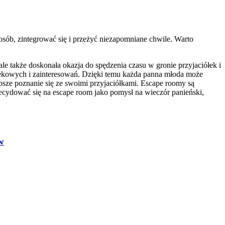
sób, zintegrować się i przeżyć niezapomniane chwile. Warto
ale także doskonała okazja do spędzenia czasu w gronie przyjaciółek i
iekowych i zainteresowań. Dzięki temu każda panna młoda może
psze poznanie się ze swoimi przyjaciółkami. Escape roomy są
cydować się na escape room jako pomysł na wieczór panieński,
w