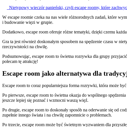
Nietypowy wieczór panieński, czyli escape roomy, które zachwy
W escape roomie czeka na nas wiele różnorodnych zadań, które wyma
i budowanie więzi w grupie.
Dodatkowo, escape room oferuje różne tematyki, dzięki czemu każda g
Gra ta jest również doskonałym sposobem na spędzenie czasu w nie
rzeczywistości na chwilę.
Podsumowując, escape room to świetna rozrywka dla grupy przyjac
polecam tę atrakcję!
Escape room jako alternatywa dla tradycy
Escape room to coraz popularniejsza forma rozrywki, która może by
Po pierwsze, escape room to świetna okazja do wspólnego spędzenia
jeszcze lepiej się poznać i wzmocni waszą więź.
Po drugie, escape room to doskonały sposób na oderwanie się od codz
zupełnie innego świata i na chwilę zapomnicie o problemach.
Po trzecie, escape room może być świetnym wyzwaniem dla przyszłej 