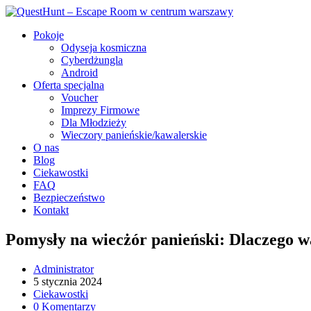
Pokoje
Odyseja kosmiczna
Cyberdżungla
Android
Oferta specjalna
Voucher
Imprezy Firmowe
Dla Młodzieży
Wieczory panieńskie/kawalerskie
O nas
Blog
Ciekawostki
FAQ
Bezpieczeństwo
Kontakt
Pomysły na wiecżór panieński: Dlaczego w
Administrator
5 stycznia 2024
Ciekawostki
0 Komentarzy