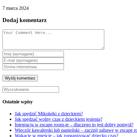
7 marca 2024
Dodaj komentarz
Ostatnie wpisy
Jak spędzić Mikołajki z dzieckiem?
Jak spędzać wolny czas z dzieckiem jesienią?
Integracja w escape room-ie – dlaczego to jest dobry pomysł?
Wieczór kawalerski lub panieński – zacznij zabawę w escape 
Wakacje w mieście – jak zorganizować dziecku czas?