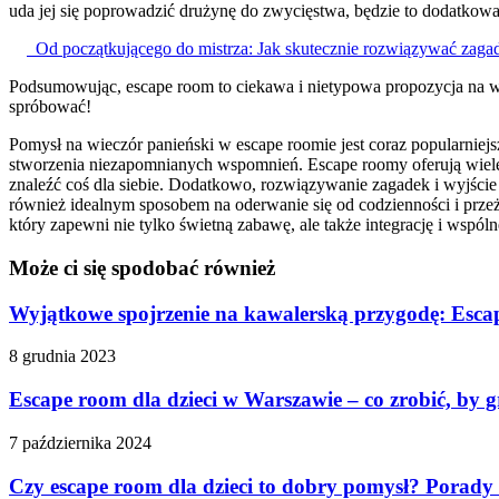
uda jej się poprowadzić drużynę do zwycięstwa, będzie to dodatkow
Od początkującego do mistrza: Jak skutecznie rozwiązywać zag
Podsumowując, escape room to ciekawa i nietypowa propozycja na wi
spróbować!
Pomysł na wieczór panieński w escape roomie jest coraz popularniejsz
stworzenia niezapomnianych wspomnień. Escape roomy oferują wiele
znaleźć coś dla siebie. Dodatkowo, rozwiązywanie zagadek i wyjście
również idealnym sposobem na oderwanie się od codzienności i prz
który zapewni nie tylko świetną zabawę, ale także integrację i wspóln
Może ci się spodobać również
Wyjątkowe spojrzenie na kawalerską przygodę: Esca
8 grudnia 2023
Escape room dla dzieci w Warszawie – co zrobić, by 
7 października 2024
Czy escape room dla dzieci to dobry pomysł? Porady 