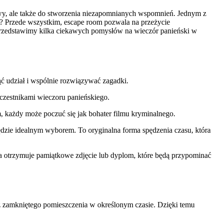
awy, ale także do stworzenia niezapomnianych wspomnień. Jednym z
i? Przede wszystkim, escape room pozwala na przeżycie
 przedstawimy kilka ciekawych pomysłów na wieczór panieński w
ąć udział i wspólnie rozwiązywać zagadki.
uczestnikami wieczoru panieńskiego.
, każdy może poczuć się jak bohater filmu kryminalnego.
będzie idealnym wyborem. To oryginalna forma spędzenia czasu, która
pa otrzymuje pamiątkowe zdjęcie lub dyplom, które będą przypominać
u z zamkniętego pomieszczenia w określonym czasie. Dzięki temu