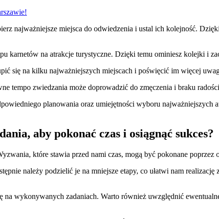
arszawie!
z najważniejsze miejsca do odwiedzenia i ustal ich kolejność. Dzięki
upu karnetów na atrakcje turystyczne. Dzięki temu ominiesz kolejki i z
upić się na kilku najważniejszych miejscach i poświęcić im więcej uwag
ywne tempo zwiedzania może doprowadzić do zmęczenia i braku radości
wiedniego planowania oraz umiejętności wyboru najważniejszych atr
ania, aby pokonać czas i osiągnąć sukces?
yzwania, które stawia przed nami czas, mogą być pokonane poprzez 
ępnie należy podzielić je na mniejsze etapy, co ułatwi nam realizację 
ę na wykonywanych zadaniach. Warto również uwzględnić ewentualne pr