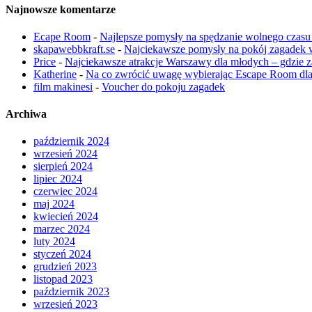
Najnowsze komentarze
Ecape Room
-
Najlepsze pomysły na spędzanie wolnego czasu –
skapawebbkraft.se
-
Najciekawsze pomysły na pokój zagadek
Price
-
Najciekawsze atrakcje Warszawy dla młodych – gdzie za
Katherine
-
Na co zwrócić uwagę wybierając Escape Room dla 
film makinesi
-
Voucher do pokoju zagadek
Archiwa
październik 2024
wrzesień 2024
sierpień 2024
lipiec 2024
czerwiec 2024
maj 2024
kwiecień 2024
marzec 2024
luty 2024
styczeń 2024
grudzień 2023
listopad 2023
październik 2023
wrzesień 2023