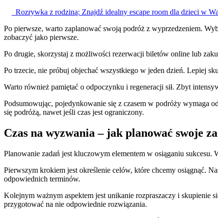
Rozrywka z rodziną: Znajdź idealny escape room dla dzieci w W
Po pierwsze, warto zaplanować swoją podróż z wyprzedzeniem. Wybier
zobaczyć jako pierwsze.
Po drugie, skorzystaj z możliwości rezerwacji biletów online lub zak
Po trzecie, nie próbuj objechać wszystkiego w jeden dzień. Lepiej sk
Warto również pamiętać o odpoczynku i regeneracji sił. Zbyt intens
Podsumowując, pojedynkowanie się z czasem w podróży wymaga odpo
się podróżą, nawet jeśli czas jest ograniczony.
Czas na wyzwania – jak planować swoje zad
Planowanie zadań jest kluczowym elementem w osiąganiu sukcesu. W
Pierwszym krokiem jest określenie celów, które chcemy osiągnąć. Nast
odpowiednich terminów.
Kolejnym ważnym aspektem jest unikanie rozpraszaczy i skupienie si
przygotować na nie odpowiednie rozwiązania.