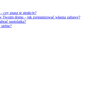
 czy znasz te atrakcje?
 w Twoim domu – jak zorganizować własną zabawę?
brać nastolatka?
siebie?