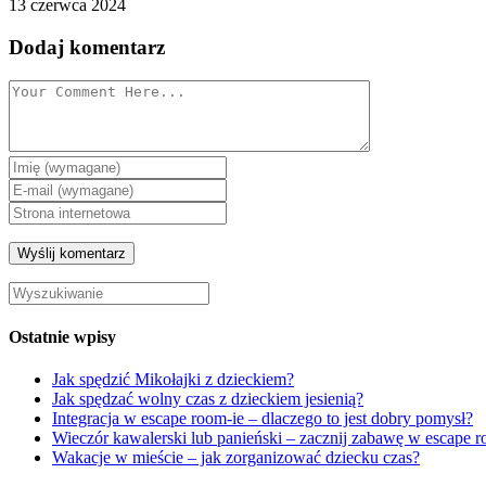
13 czerwca 2024
Dodaj komentarz
Ostatnie wpisy
Jak spędzić Mikołajki z dzieckiem?
Jak spędzać wolny czas z dzieckiem jesienią?
Integracja w escape room-ie – dlaczego to jest dobry pomysł?
Wieczór kawalerski lub panieński – zacznij zabawę w escape 
Wakacje w mieście – jak zorganizować dziecku czas?