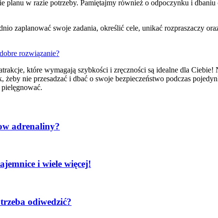
e planu w razie potrzeby. Pamiętajmy również o odpoczynku i dbaniu
io zaplanować swoje zadania, określić cele, unikać rozpraszaczy ora
dobre rozwiązanie?
atrakcje, które wymagają szybkości i zręczności są idealne dla Ciebie!
nak, żeby nie przesadzać i dbać o swoje bezpieczeństwo podczas pojedy
o pielęgnować.
kow adrenaliny?
jemnice i wiele więcej!
 trzeba odiwedzić?