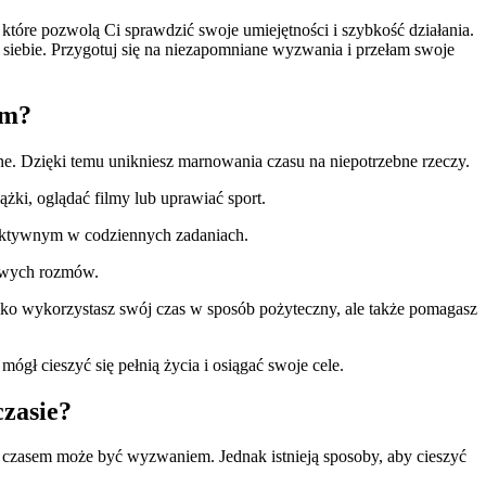
które pozwolą Ci sprawdzić swoje umiejętności i szybkość działania.
la siebie. Przygotuj się na niezapomniane wyzwania i przełam swoje
em?
żne. Dzięki temu unikniesz marnowania czasu na niepotrzebne rzeczy.
żki, oglądać filmy lub uprawiać sport.
duktywnym w codziennych zadaniach.
kawych rozmów.
tylko wykorzystasz swój czas w sposób pożyteczny, ale także pomagasz
gł cieszyć się pełnią życia i osiągać swoje cele.
czasie?
 z czasem może być wyzwaniem. Jednak istnieją sposoby, aby cieszyć