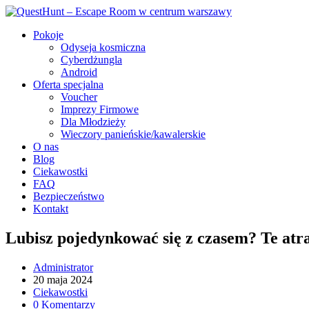
Pokoje
Odyseja kosmiczna
Cyberdżungla
Android
Oferta specjalna
Voucher
Imprezy Firmowe
Dla Młodzieży
Wieczory panieńskie/kawalerskie
O nas
Blog
Ciekawostki
FAQ
Bezpieczeństwo
Kontakt
Lubisz pojedynkować się z czasem? Te atra
Administrator
20 maja 2024
Ciekawostki
0 Komentarzy