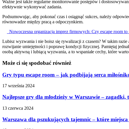
Ważne jest także regularne monitorowanie postępów i dostosowywani
efektywnie wykonywać zadania.
Podsumowując, aby pokonać czas i osiągnąć sukces, należy odpowiedn
równowadze między pracą a odpoczynkiem.
Nowoczesna organizacja imprez firmowych: Czy escape room to 
Lubisz wyzwania i nie boisz się rywalizacji z czasem? W takim razie 
rozwijanie umiejętności i poprawę kondycji fizycznej. Pamiętaj jed
osobą aktywną i lubiącą wyzwania, a to wspaniałe cechy, które wart
Może ci się spodobać również
Gry typu escape room – jak podbijają serca miłośni
17 września 2024
Najlepsze gry dla młodzieży w Warszawie – zagadki, ta
13 czerwca 2024
Warszawa dla pszukujących tajemnic – które miejsca