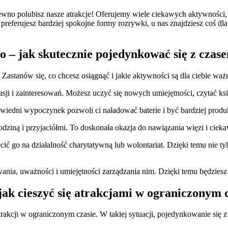
ewno polubisz nasze atrakcje! Oferujemy wiele ciekawych aktywności, 
 preferujesz bardziej spokojne formy rozrywki, u nas znajdziesz coś d
o – jak skutecznie pojedynkować się z czas
Zastanów się, co chcesz osiągnąć i jakie aktywności są dla ciebie wa
sji i zainteresowań. Możesz uczyć się nowych umiejętności, czytać ksią
powiedni wypoczynek pozwoli ci naładować baterie i być bardziej pro
rodziną i przyjaciółmi. To doskonała okazja do nawiązania więzi i cie
cić go na działalność charytatywną lub wolontariat. Dzięki temu nie 
a, uważności i umiejętności zarządzania nim. Dzięki temu będziesz mó
ak cieszyć się atrakcjami w ograniczonym 
trakcji w ograniczonym czasie. W takiej sytuacji, pojedynkowanie się