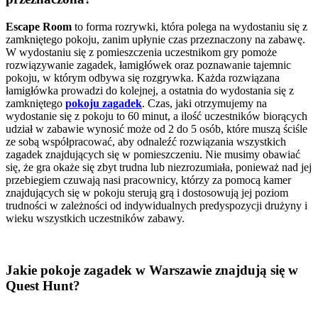
Escape Room
to forma rozrywki, która polega na wydostaniu się z
zamkniętego pokoju, zanim upłynie czas przeznaczony na zabawę.
W wydostaniu się z pomieszczenia uczestnikom gry pomoże
rozwiązywanie zagadek, łamigłówek oraz poznawanie tajemnic
pokoju, w którym odbywa się rozgrywka. Każda rozwiązana
łamigłówka prowadzi do kolejnej, a ostatnia do wydostania się z
zamkniętego
pokoju zagadek
. Czas, jaki otrzymujemy na
wydostanie się z pokoju to 60 minut, a ilość uczestników biorących
udział w zabawie wynosić może od 2 do 5 osób, które muszą ściśle
ze sobą współpracować, aby odnaleźć rozwiązania wszystkich
zagadek znajdujących się w pomieszczeniu. Nie musimy obawiać
się, że gra okaże się zbyt trudna lub niezrozumiała, ponieważ nad jej
przebiegiem czuwają nasi pracownicy, którzy za pomocą kamer
znajdujących się w pokoju sterują grą i dostosowują jej poziom
trudności w zależności od indywidualnych predyspozycji drużyny i
wieku wszystkich uczestników zabawy.
Jakie pokoje zagadek w Warszawie znajdują się w
Quest Hunt?