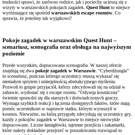
trudności sprawi, że zarówno rodzice, jak i pociechy ucieszą się z
wizyty w warszawskich pokojach zagadek.
Quest Hunt
to miejsce
wyróżniające się spośród
warszawskich escape roomów
. Co
sprawia, że jesteśmy tak wyjątkowi?
Pokoje zagadek w warszawskim Quest Hunt –
scenariusz, scenografia oraz obsługa na najwyższym
poziomie
Przede wszystkim, dopracowana scenografia. W naszej ofercie
znajdują się dwa
pokoje zagadek w Warszawie
. “Cyberdżungla”
to scenariusz, podczas którego uczestnicy muszą wykazać się
niemałym sprytem i umiejętnością abstrakcyjnego myślenia.
Pozwoli to grupie przyjaciół, którzy zdecydowali się na udział w
zabawie, wydostać się z escape roomu. “Odyseja kosmiczna”
świetnie sprawdzi się dla starszych i doświadczonych graczy.
Wymaga szybkich reakcji i łączenia dostępnych faktów, które mają
pomóc uczestnikom w naprawie statku, którym wyruszyli w
kosmos. Nieważne, na którą przygodę zdecydują się uczestnicy gry,
każdy z pokojów zagadek w Warszawie to miejsce niezwykle
dopracowane. Liczne łamigłówki, tajemne przejścia i zakamarki,
które należy dokładnie przejrzeć w poszukiwaniu rozwiązań to