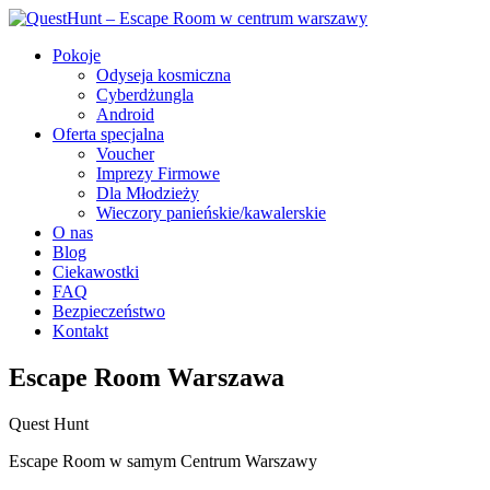
Pokoje
Odyseja kosmiczna
Cyberdżungla
Android
Oferta specjalna
Voucher
Imprezy Firmowe
Dla Młodzieży
Wieczory panieńskie/kawalerskie
O nas
Blog
Ciekawostki
FAQ
Bezpieczeństwo
Kontakt
Escape Room Warszawa
Quest Hunt
Escape Room w samym Centrum Warszawy