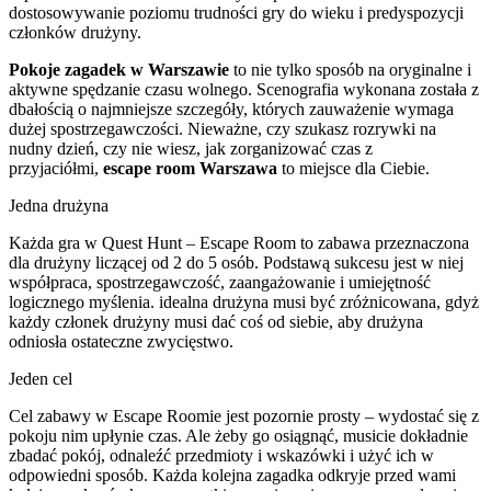
dostosowywanie poziomu trudności gry do wieku i predyspozycji
członków drużyny.
Pokoje zagadek w Warszawie
to nie tylko sposób na oryginalne i
aktywne spędzanie czasu wolnego. Scenografia wykonana została z
dbałością o najmniejsze szczegóły, których zauważenie wymaga
dużej spostrzegawczości. Nieważne, czy szukasz rozrywki na
nudny dzień, czy nie wiesz, jak zorganizować czas z
przyjaciółmi,
escape room Warszawa
to miejsce dla Ciebie.
Jedna drużyna
Każda gra w Quest Hunt – Escape Room to zabawa przeznaczona
dla drużyny liczącej od 2 do 5 osób. Podstawą sukcesu jest w niej
współpraca, spostrzegawczość, zaangażowanie i umiejętność
logicznego myślenia. idealna drużyna musi być zróżnicowana, gdyż
każdy członek drużyny musi dać coś od siebie, aby drużyna
odniosła ostateczne zwycięstwo.
Jeden cel
Cel zabawy w Escape Roomie jest pozornie prosty – wydostać się z
pokoju nim upłynie czas. Ale żeby go osiągnąć, musicie dokładnie
zbadać pokój, odnaleźć przedmioty i wskazówki i użyć ich w
odpowiedni sposób. Każda kolejna zagadka odkryje przed wami