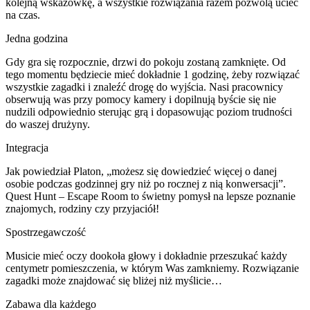
kolejną wskazówkę, a wszystkie rozwiązania razem pozwolą uciec
na czas.
Jedna godzina
Gdy gra się rozpocznie, drzwi do pokoju zostaną zamknięte. Od
tego momentu będziecie mieć dokładnie 1 godzinę, żeby rozwiązać
wszystkie zagadki i znaleźć drogę do wyjścia. Nasi pracownicy
obserwują was przy pomocy kamery i dopilnują byście się nie
nudzili odpowiednio sterując grą i dopasowując poziom trudności
do waszej drużyny.
Integracja
Jak powiedział Platon, „możesz się dowiedzieć więcej o danej
osobie podczas godzinnej gry niż po rocznej z nią konwersacji”.
Quest Hunt – Escape Room to świetny pomysł na lepsze poznanie
znajomych, rodziny czy przyjaciół!
Spostrzegawczość
Musicie mieć oczy dookoła głowy i dokładnie przeszukać każdy
centymetr pomieszczenia, w którym Was zamkniemy. Rozwiązanie
zagadki może znajdować się bliżej niż myślicie…
Zabawa dla każdego