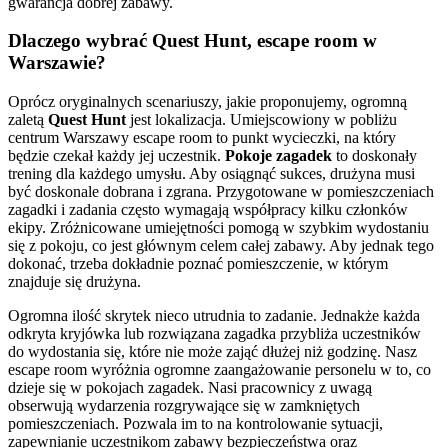
gwarancja dobrej zabawy.
Dlaczego wybrać Quest Hunt, escape room w
Warszawie?
Oprócz oryginalnych scenariuszy, jakie proponujemy, ogromną
zaletą
Quest Hunt
jest lokalizacja. Umiejscowiony w pobliżu
centrum Warszawy escape room to punkt wycieczki, na który
będzie czekał każdy jej uczestnik.
Pokoje zagadek
to doskonały
trening dla każdego umysłu. Aby osiągnąć sukces, drużyna musi
być doskonale dobrana i zgrana. Przygotowane w pomieszczeniach
zagadki i zadania często wymagają współpracy kilku członków
ekipy. Zróżnicowane umiejętności pomogą w szybkim wydostaniu
się z pokoju, co jest głównym celem całej zabawy. Aby jednak tego
dokonać, trzeba dokładnie poznać pomieszczenie, w którym
znajduje się drużyna.
Ogromna ilość skrytek nieco utrudnia to zadanie. Jednakże każda
odkryta kryjówka lub rozwiązana zagadka przybliża uczestników
do wydostania się, które nie może zająć dłużej niż godzinę. Nasz
escape room wyróżnia ogromne zaangażowanie personelu w to, co
dzieje się w pokojach zagadek. Nasi pracownicy z uwagą
obserwują wydarzenia rozgrywające się w zamkniętych
pomieszczeniach. Pozwala im to na kontrolowanie sytuacji,
zapewnianie uczestnikom zabawy bezpieczeństwa oraz