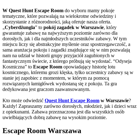
W Quest Hunt Escape Room
do wyboru mamy pokoje
tematyczne, które pozwalają na wielokrotne odwiedziny i
skorzystanie z różnorodności, jaką oferuje nasza oferta.
„
Cyberdżungla
” to
pokój zagadek w Warszawie
, który
gwarantuje zabawę na najwyższym poziomie zarówno dla
dorosłych, jak i dla najmłodszych uczestników zabawy. W tym
miejscu liczy się abstrakcyjne myślenie oraz spostrzegawczość, a
sama aranżacja pokoju i zagadki znajdujące się w nim pozwalają
nam na udział w historii grupy przyjaciół zagubionych w
fantastycznym świecie, z którego próbują się wydostać. “Odyseja
Kosmiczna” to
Escape Room
opowiadający historię lotu
kosmicznego, któremu grozi klęska, tylko uczestnicy zabawy są w
stanie jej zapobiec z momentem, w którym za pomocą
rozwiązanych łamigłówek wydostaną się z pokoju. Ta gra
dedykowana jest graczom zaawansowanym.
Kto może odwiedzić
Quest Hunt Escape Room
w Warszawie
?
Każdy! Zapraszamy zarówno dorosłych, młodzież, jak i dzieci wraz
z opiekunami. Zabawa przeznaczona jest dla wszystkich osób
uwielbiających dobrą zabawę na wysokim poziomie.
Escape Room Warszawa